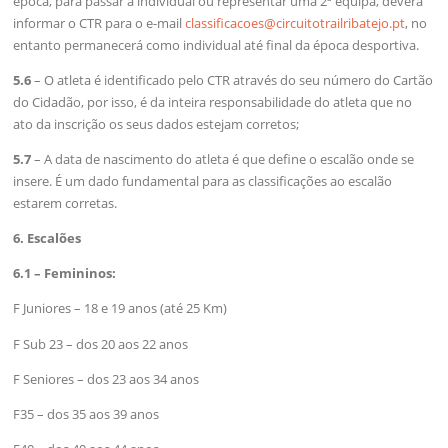
época, para passar a individual ou representar uma 2ª equipa, deverá
informar o CTR para o e-mail
classificacoes@circuitotrailribatejo.pt
, no
entanto permanecerá como individual até final da época desportiva.
5.6
– O atleta é identificado pelo CTR através do seu número do Cartão
do Cidadão, por isso, é da inteira responsabilidade do atleta que no
ato da inscrição os seus dados estejam corretos;
5.7
– A data de nascimento do atleta é que define o escalão onde se
insere. É um dado fundamental para as classificações ao escalão
estarem corretas.
6. Escalões
6.1 – Femininos:
F Juniores – 18 e 19 anos (até 25 Km)
F Sub 23 – dos 20 aos 22 anos
F Seniores – dos 23 aos 34 anos
F35 – dos 35 aos 39 anos