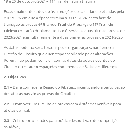
19 e 20 de outubro 2024 – 11º Trail de Fátima (Fátima).
Excecionalmente e, devido às alterações de calendário efetuadas pela
ATRP/FPA em que a época termina a 30-09-2024, nesta fase de
transição as provas
6ª Grande Trail de Alpiarça
e
11º Trail de
Fátima
contarão duplamente, isto é, serão as duas últimas provas de
2023/2024 e simultaneamente a duas primeiras provas de 2024/2025.
As datas poderão ser alteradas pelas organizações, não tendo a
Direção do Circuito qualquer responsabilidade pelas alterações.
Porém, não podem coincidir com as datas de outros eventos do
Circuito ou estarem espaçadas com menos de 6 dias de diferença.
2. Objetivos
2.1
– Dar a conhecer a Região do Ribatejo, incentivando à participação
dos atletas nas várias provas do Circuito;
2.2
– Promover um Circuito de provas com distâncias variáveis para
atletas de Trail; ​
2.3
– Criar oportunidades para prática desportiva e de competição
saudável;